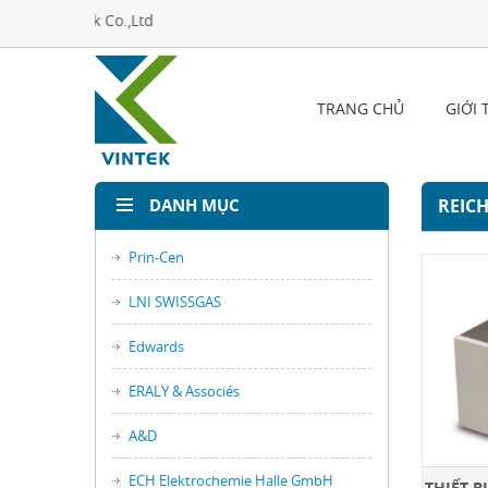
TRANG CHỦ
GIỚI 
DANH MỤC
REIC
Prin-Cen
LNI SWISSGAS
Edwards
ERALY & Associés
A&D
ECH Elektrochemie Halle GmbH
THIẾT B