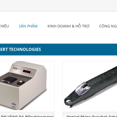
Chào mừng tới Vintek Co.,Ltd
THIỆU
SẢN PHẨM
KINH DOANH & HỖ TRỢ
CÔNG NG
HERT TECHNOLOGIES
Ị ĐO VÀNG DA Bilirubinometer
Optical Rhino Duochek Fah