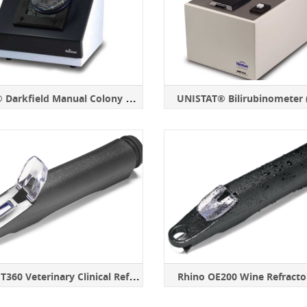
Q
uebec® Darkfield Manual Colony Counter (220V/50Hz)
UNISTAT® Bilirubinometer 
R
hino VET360 Veterinary Clinical Refractometer
Rhino OE200 Wine Refract