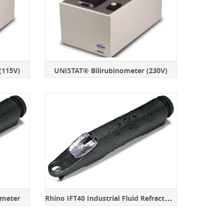
(115V)
UNISTAT® Bilirubinometer (230V)
R
hino IFT40 Industrial Fluid Refractometer
ometer