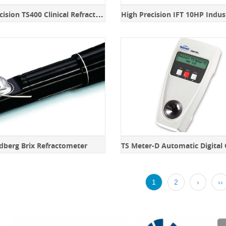
H
igh Precision TS400 Clinical Refractometer
dberg Brix Refractometer
1
2
›
››