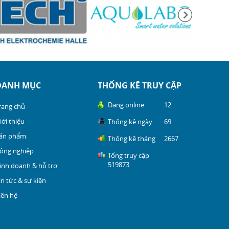
DANH MỤC
THỐNG KÊ TRUY CẬP
Đang online
12
rang chủ
iới thiệu
Thống kê ngày
69
ản phẩm
Thống kê tháng
2667
ông nghiệp
Tổng truy cập
519873
inh doanh & hỗ trợ
in tức & sự kiện
iên hệ