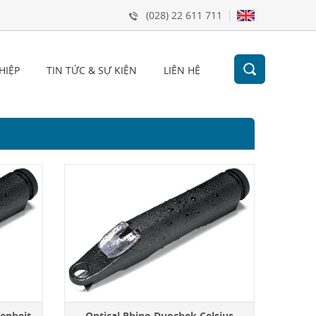
(028) 22 611 711
HIỆP
TIN TỨC & SỰ KIỆN
LIÊN HỆ
renheit
Optical Rhino Duochek Celsius