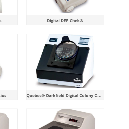
s
Digital DEF-Chek®
Q
uebec® Darkfield Digital Colony Counter (220V50Hz)
sius