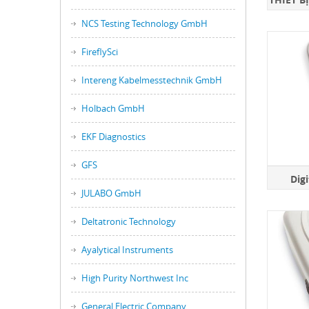
NCS Testing Technology GmbH
FireflySci
Intereng Kabelmesstechnik GmbH
Holbach GmbH
EKF Diagnostics
GFS
Dig
JULABO GmbH
Deltatronic Technology
Ayalytical Instruments
High Purity Northwest Inc
General Electric Company