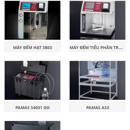
M
ÁY ĐẾM TIỂU PHÂN TRONG CHẤT LỎNG
MÁY ĐẾM HẠT SBSS
PAMAS S4031 GO
PAMAS AS3