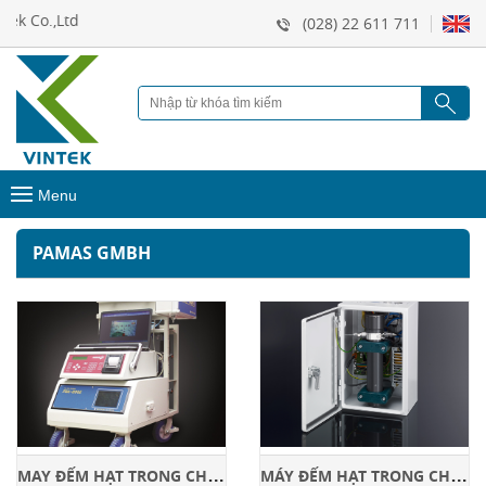
 Co.,Ltd
(028) 22 611 711
Menu
PAMAS GMBH
M
AY ĐẾM HẠT TRONG CHẤT LỎNG FSA-2002
M
ÁY ĐẾM HẠT TRONG CHẤT LỎNG