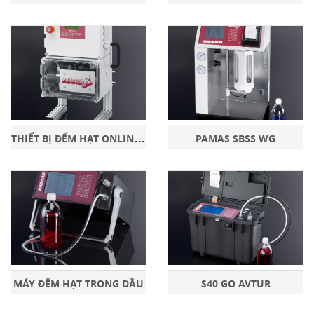
T
HIẾT BỊ ĐẾM HẠT ONLINE TRON NƯỚC
PAMAS SBSS WG
MÁY ĐẾM HẠT TRONG DẦU
S40 GO AVTUR