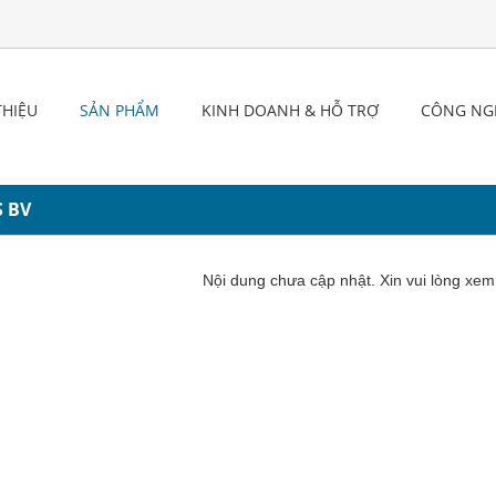
THIỆU
SẢN PHẨM
KINH DOANH & HỖ TRỢ
CÔNG NG
S BV
Nội dung chưa cập nhật. Xin vui lòng xe