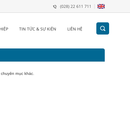
(028) 22 611 711
HIỆP
TIN TỨC & SỰ KIỆN
LIÊN HỆ
m chuyên mục khác.