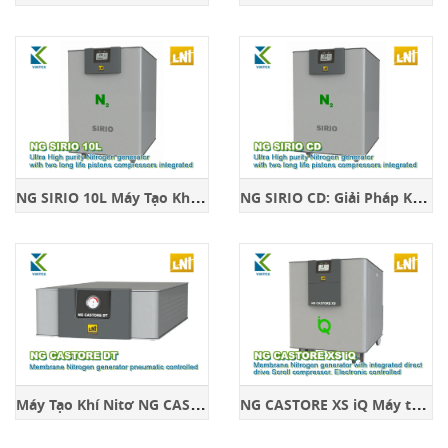
N
G SIRIO 10L Máy Tạo Khí Nitơ
N
G SIRIO CD: Giải Pháp Khí Nitơ Siêu Tinh Khiết
M
áy Tạo Khí Nitơ NG CASTORE DT
N
G CASTORE XS iQ Máy tạo khí Nitơ