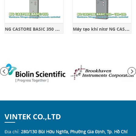
N
G CASTORE BASIC 350 Máy tạo khí nitơ
M
áy tạo khí nitơ NG CASTORE BASIC 150 – 180
VINTEK CO.,LTD
Địa chỉ:
280/130 Bùi Hữu Nghĩa, Phường Gia Định, Tp. Hồ Chí