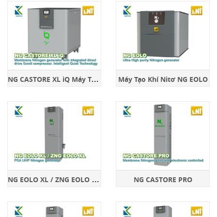
N
G CASTORE XL iQ Máy Tạo Nitơ Hiệu Quả
Máy Tạo Khí Nitơ NG EOLO
N
G EOLO XL / ZNG EOLO XL Máy Tạo Khí Nitơ Siêu Tinh Khiết
NG CASTORE PRO