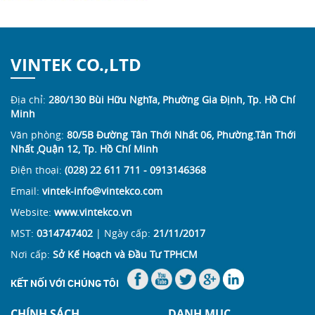
VINTEK CO.,LTD
Địa chỉ:
280/130 Bùi Hữu Nghĩa, Phường Gia Định, Tp. Hồ Chí
Minh
Văn phòng:
80/5B Đường Tân Thới Nhất 06, Phường.Tân Thới
Nhất ,Quận 12, Tp. Hồ Chí Minh
Điện thoại:
(028) 22 611 711 - 0913146368
Email:
vintek-info@vintekco.com
Website:
www.vintekco.vn
MST:
0314747402
| Ngày cấp:
21/11/2017
Nơi cấp:
Sở Kế Hoạch và Đầu Tư TPHCM
KẾT NỐI VỚI CHÚNG TÔI
CHÍNH SÁCH
DANH MỤC