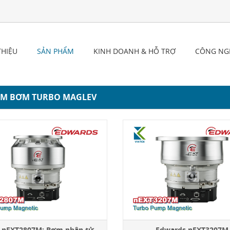
THIỆU
SẢN PHẨM
KINH DOANH & HỖ TRỢ
CÔNG NG
 M BƠM TURBO MAGLEV
E
dwards nEXT2807M: Bơm phân tử từ tính
Edwards nEXT3207M