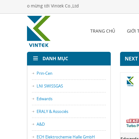
Chào mừng tới Vintek Co.,Ltd
TRANG CHỦ
GIỚI 
DANH MỤC
NEXT
Prin-Cen
LNI SWISSGAS
Edwards
ERALY & Associés
A&D
ECH Elektrochemie Halle GmbH