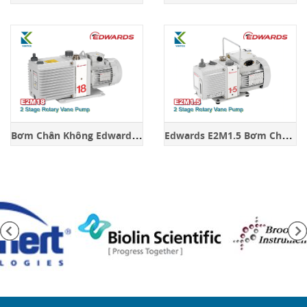
B
ơm Chân Không Edwards E2M18
E
dwards E2M1.5 Bơm Chân Không