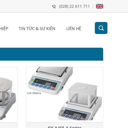
(028) 22 611 711
HIỆP
TIN TỨC & SỰ KIỆN
LIÊN HỆ
GX-A/GF-A Series