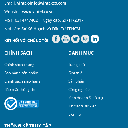
Email:
vintek-info@vintekco.com
Website:
www.vintekco.vn
MST:
0314747402
| Ngày cấp:
21/11/2017
Nơi cấp:
Sở Kế Hoạch và Đầu Tư TPHCM
KẾT NỐI VỚI CHÚNG TÔI
CHÍNH SÁCH
DANH MỤC
Chính sách chung
Trang chủ
Bảo hành sản phẩm
Giới thiệu
Chính sách giao hàng
Sản phẩm
Bảo mật thông tin
Công nghiệp
Kinh doanh & hỗ trợ
Tin tức & sự kiện
Liên hệ
THỐNG KÊ TRUY CẬP